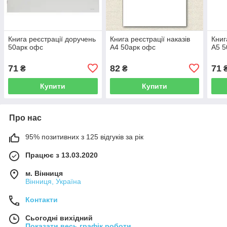
Книга реєстрації доручень
Книга реєстрації наказів
Книг
50арк офс
А4 50арк офс
А5 5
71
82
71
₴
₴
Купити
Купити
Про нас
95% позитивних з 125 відгуків за рік
Працює з 13.03.2020
м. Вінниця
Вінниця, Україна
Контакти
Сьогодні вихідний
Показати весь графік роботи