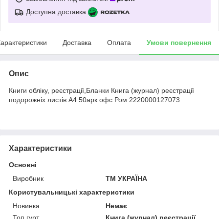
Доступна доставка
арактеристики
Доставка
Оплата
Умови повернення
Опис
Книги обліку, реєстрації,Бланки Книга (журнал) реєстрації
подорожніх листів А4 50арк офс Ром 2220000127073
Характеристики
Основні
Виробник
ТМ УКРАЇНА
Користувальницькі характеристики
Новинка
Немає
Топ гурт
Книга (журнал) реєстрації