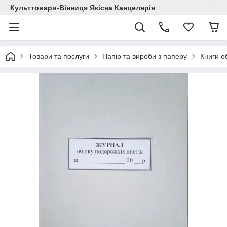
Культтовари-Вінниця Якісна Канцелярія
Товари та послуги
Папір та вироби з паперу
Книги об