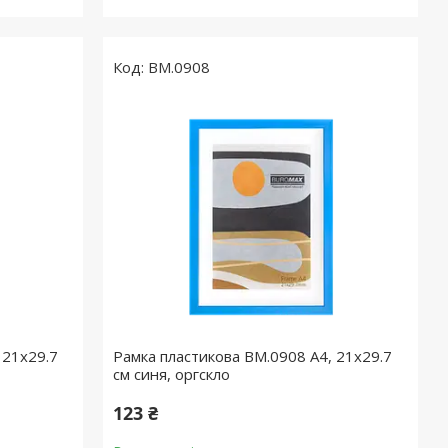
BM.0908
 21х29.7
Рамка пластикова BM.0908 А4, 21х29.7
см синя, оргскло
123 ₴