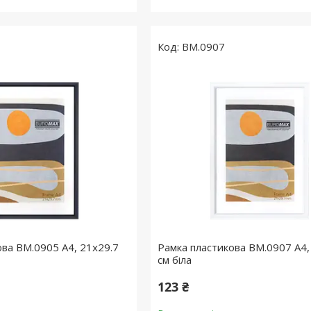
BM.0907
ова BM.0905 А4, 21х29.7
Рамка пластикова BM.0907 А4,
см біла
123 ₴