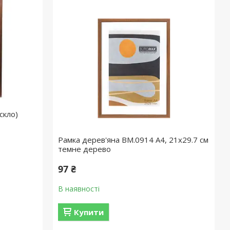
скло)
Рамка дерев'яна BM.0914 А4, 21х29.7 см
темне дерево
97 ₴
В наявності
Купити