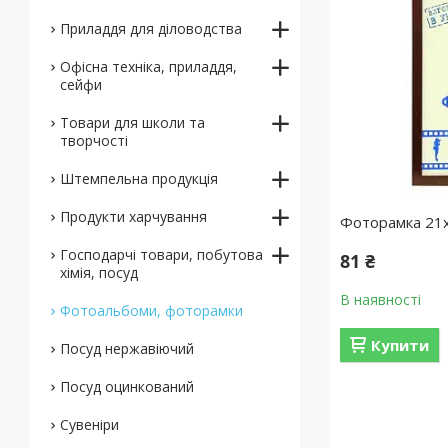
Приладдя для діловодства
Офісна техніка, приладдя,
сейфи
Товари для школи та
творчості
Штемпельна продукція
Продукти харчування
Фоторамка 21х
Господарчі товари, побутова
81 ₴
хімія, посуд
В наявності
Фотоальбоми, фоторамки
Купити
Посуд нержавіючий
Посуд оцинкований
Сувеніри