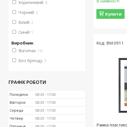
В наявності
Коричневий
4
Чорний
2
Купити
Білий
2
Синій
1
Виробник
BM.0911
Buromax
10
Без бренду
2
ГРАФІК РОБОТИ
Понеділок
08:30
17:00
Вівторок
08:30
17:00
Середа
08:30
17:00
Четвер
08:30
17:00
Рамка пластик
Пʼятниця
08:30
17:00