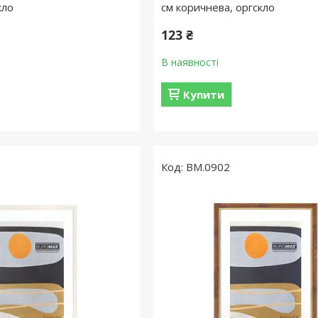
кло
см коричнева, оргскло
123 ₴
В наявності
Купити
BM.0902