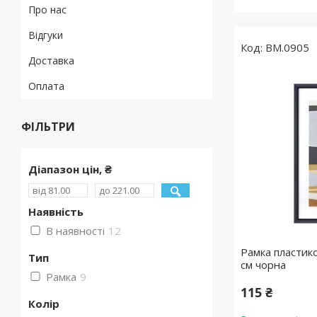
Про нас
Відгуки
BM.0905
Доставка
Оплата
ФІЛЬТРИ
Діапазон цін, ₴
Наявність
В наявності
12
Рамка пластик
Тип
см чорна
Рамка
9
115 ₴
Колір