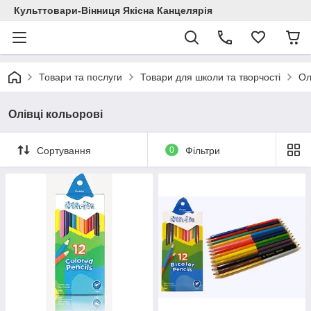
Культтовари-Вінниця Якісна Канцелярія
Товари та послуги
Товари для школи та творчості
Ол
Олівці кольорові
Сортування
0
Фільтри