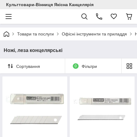
Культтовари-Вінниця Якісна Канцелярія
Товари та послуги
Офісні інструменти та приладдя
Н
Ножі, леза концелярські
Сортування
0
Фільтри