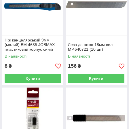
Ніж канцелярський 9мм
(малий) BM.4635 JOBMAX
Лезо до ножа 18мм вел
пластиковий корпус синій
MP.640721 (10 шт)
(60/1200)
В наявності
В наявності
8
156
₴
₴
Купити
Купити