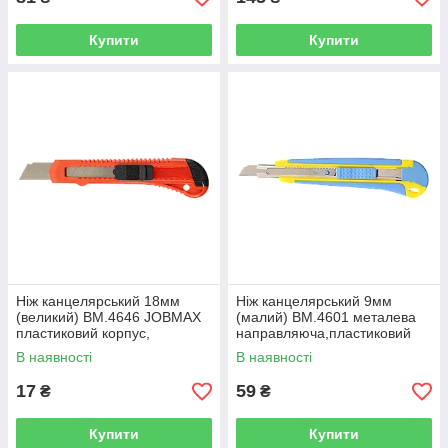
Купити
Купити
Ніж канцелярський 18мм
Ніж канцелярський 9мм
(великий) BM.4646 JOBMAX
(малий) BM.4601 металева
пластиковий корпус,
направляюча,пластиковий
механічний фіксатор (25/600)
корпус,гумові вставки (24/28)
В наявності
В наявності
17
59
₴
₴
Купити
Купити