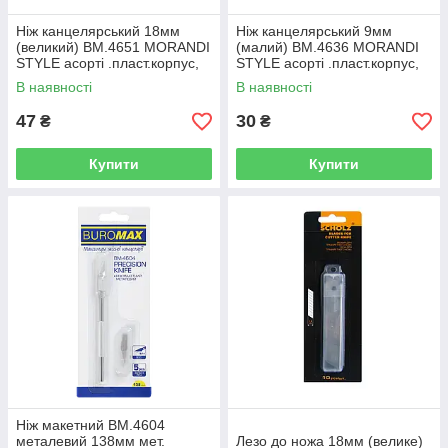
Ніж канцелярський 18мм
Ніж канцелярський 9мм
(великий) BM.4651 MORANDI
(малий) BM.4636 MORANDI
STYLE асорті .пласт.корпус,
STYLE асорті .пласт.корпус,
мех.фіксатор леза (24)
мех.фіксатор леза (24)
В наявності
В наявності
47
30
₴
₴
Купити
Купити
Ніж макетний BM.4604
металевий 138мм мет.
Лезо до ножа 18мм (велике)