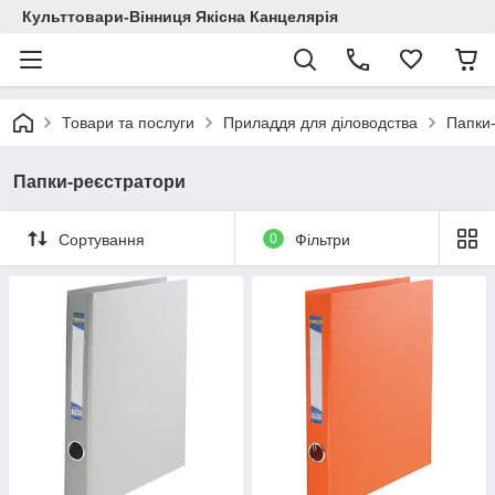
Культтовари-Вінниця Якісна Канцелярія
Товари та послуги
Приладдя для діловодства
Папки
Папки-реєстратори
Сортування
0
Фільтри