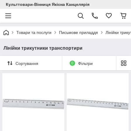
Культтовари-Вінниця Якісна Канцелярія
Товари та послуги
Письмове приладдя
Лінійки трик
Лінійки трикутники транспортири
Сортування
0
Фільтри