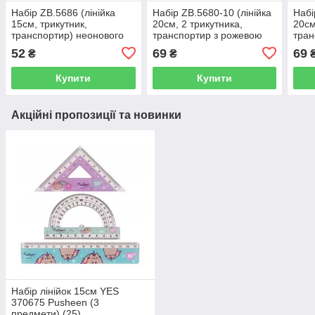
Набір ZB.5686 (лінійка
Набір ZB.5680-10 (лінійка
Набі
15см, трикутник,
20см, 2 трикутника,
20см
транспортир) неонового
транспортир з рожевою
тран
кольору, прозорі, KIDS
смужкою) (1/24/144)
смуж
52
69
69
₴
₴
Line (1/24)
Купити
Купити
Акційні пропозиції та новинки
Набір лінійок 15см YES
370675 Pusheen (3
предмети) (25)