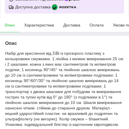
Доступна доставка
Опис
Характеристики
Доставка
Оплата
Умови п
Опис
Набір для креслення від ZiBi із прозорого пластику з
кольоровими смужками. 1 лінійка з межею вимірювання 25 см
і 2 шкалами. кожна з яких має сантиметрові та міліметрові
поділки; 1 косинець 90°/45° та лінійною шкалою вимірювань
до 10 см із сантиметровими та міліметровими поділками; 1
косинець 90°/60°/30° та лінійною шкалою вимірювань до 14
см із сантиметровими та міліметровими поділками; 1
транспортир з двома шкалами для побудови та вимірювання
гострих та тупих кутів від 0° до 180° (з поділками в 1°) та
лінійною шкалою вимірювання до 10 см. Шкали вимірювання
нанесені чітким. стійким до стирання друком. Матеріал -
міцний ударостійкий пластик. не вразливий до подряпин та
ультрафіолету (не вигоряє). Колір смужок – блакитний.
Упаковка: індивідуальний блістер із картонним європідвісом.