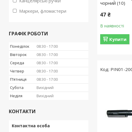
Канцелярські ручки
чорний (10)
Маркери, фломастери
47 ₴
В наявності
ГРАФІК РОБОТИ
Купити
Понеділок
08:30
17:00
Вівторок
08:30
17:00
Середа
08:30
17:00
PIN01-200
Четвер
08:30
17:00
Пʼятниця
08:30
17:00
Субота
Вихідний
Неділя
Вихідний
КОНТАКТИ