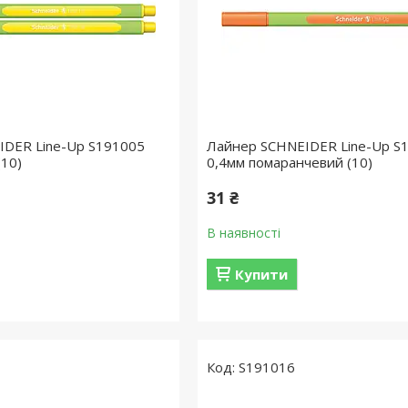
IDER Line-Up S191005
Лайнер SCHNEIDER Line-Up S
(10)
0,4мм помаранчевий (10)
31 ₴
В наявності
Купити
S191016