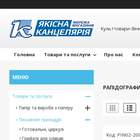
Культтовари-Вінн
Головна
Товари та послуги
Про нас
Ко
РАПІДОГРАФ
Товари та послуги
Папір та вироби з паперу
Письмове приладдя
Готовальні, циркулі
PIN02-200
Грифелі для олівців