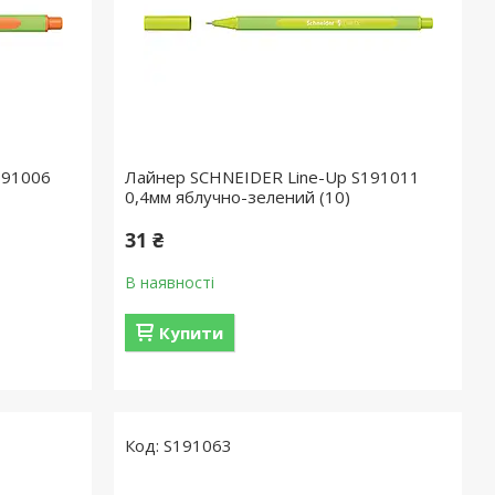
191006
Лайнер SCHNEIDER Line-Up S191011
0,4мм яблучно-зелений (10)
31 ₴
В наявності
Купити
S191063