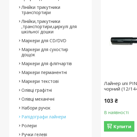
Лінійки трикутники
транспортири
Лінійки,трикутники
,транспортири,циркулі для
шкільної дошки
Маркери для CD/DVD
Маркери для сухостир
дощок
Маркери для фліпчартів
Маркери перманентні
Маркери текстові
Лайнер uni PIN
чорний (12/14
Олівці графітні
Олівці механічні
103 ₴
Набори ручок
В наявності
Рапідографи лайнери
Ролери
Купити
Ручки гелеві