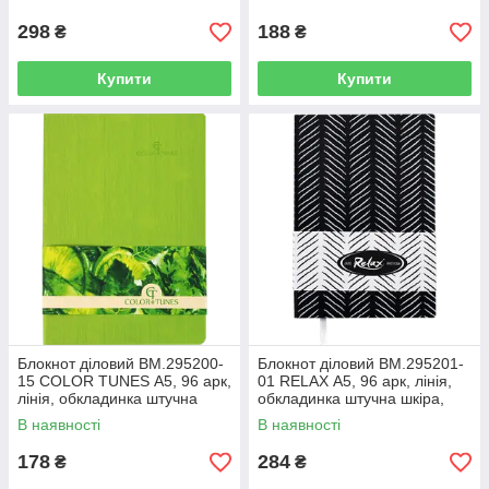
298
188
₴
₴
Купити
Купити
Блокнот діловий BM.295200-
Блокнот діловий BM.295201-
15 COLOR TUNES А5, 96 арк,
01 RELAX А5, 96 арк, лінія,
лінія, обкладинка штучна
обкладинка штучна шкіра,
шкіра, салатовий (50)
чорний
В наявності
В наявності
178
284
₴
₴