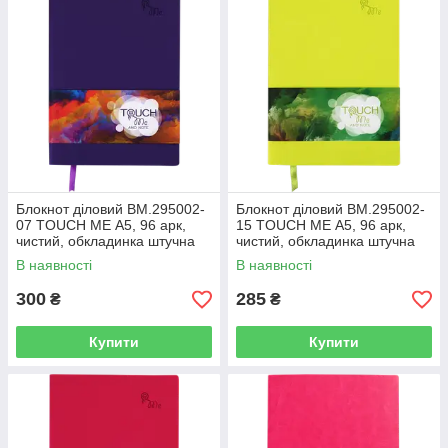
Блокнот діловий BM.295002-
Блокнот діловий BM.295002-
07 TOUCH ME А5, 96 арк,
15 TOUCH ME А5, 96 арк,
чистий, обкладинка штучна
чистий, обкладинка штучна
шкіра, фіолетовий (50)
шкіра, салатовий (50)
В наявності
В наявності
300
285
₴
₴
Купити
Купити