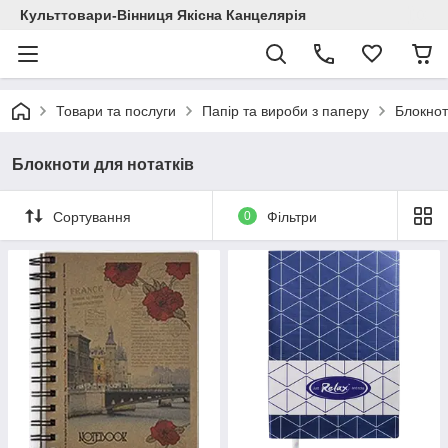
Культтовари-Вінниця Якісна Канцелярія
Товари та послуги
Папір та вироби з паперу
Блокнот
Блокноти для нотатків
Сортування
0
Фільтри