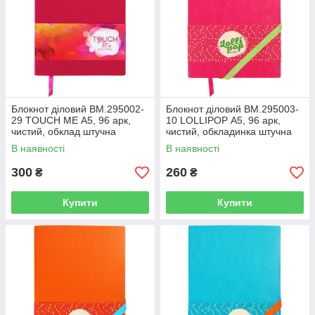
Блокнот діловий BM.295002-
Блокнот діловий BM.295003-
29 TOUCH ME А5, 96 арк,
10 LOLLIPOP А5, 96 арк,
чистий, обклад штучна
чистий, обкладинка штучна
шкіра,малиновий(рожевий)
шкіра, рожевий (50)
В наявності
В наявності
(50)
300
260
₴
₴
Купити
Купити