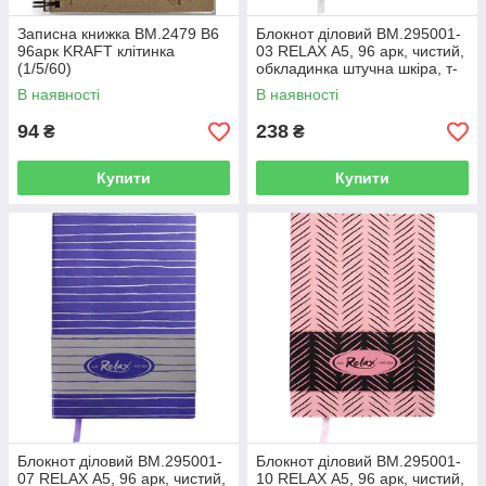
Записна книжка BM.2479 В6
Блокнот діловий BM.295001-
96арк KRAFT клітинка
03 RELAX А5, 96 арк, чистий,
(1/5/60)
обкладинка штучна шкіра, т-
синій (50)
В наявності
В наявності
94
238
₴
₴
Купити
Купити
Блокнот діловий BM.295001-
Блокнот діловий BM.295001-
07 RELAX А5, 96 арк, чистий,
10 RELAX А5, 96 арк, чистий,