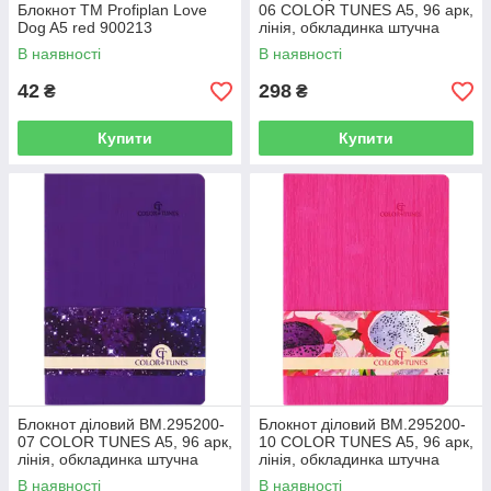
Блокнот ТМ Profiplan Love
06 COLOR TUNES А5, 96 арк,
Dog A5 red 900213
лінія, обкладинка штучна
шкіра, бірюзовий (50)
В наявності
В наявності
42
298
₴
₴
Купити
Купити
Блокнот діловий BM.295200-
Блокнот діловий BM.295200-
07 COLOR TUNES А5, 96 арк,
10 COLOR TUNES А5, 96 арк,
лінія, обкладинка штучна
лінія, обкладинка штучна
шкіра, фіолетовий (50)
шкіра, рожевий (50)
В наявності
В наявності