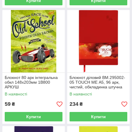
Купити
Купити
Блокнот 80 арк інтегральна
Блокнот діловий BM.295002-
обкл 148х203мм 1В800
05 TOUCH ME А5, 96 арк,
АРКУШ
чистий, обкладинка штучна
шкіра, червоний (50)
В наявності
В наявності
59
234
₴
₴
Купити
Купити