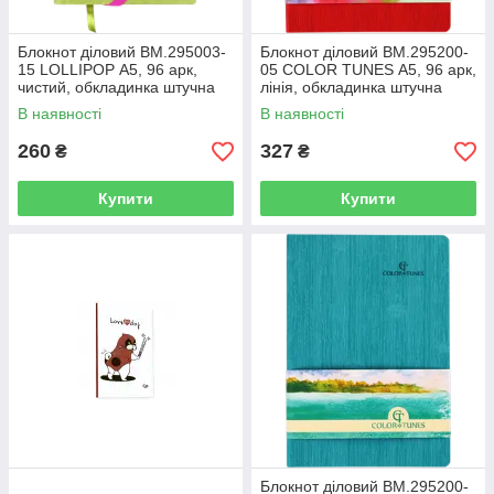
Блокнот діловий BM.295003-
Блокнот діловий BM.295200-
15 LOLLIPOP А5, 96 арк,
05 COLOR TUNES А5, 96 арк,
чистий, обкладинка штучна
лінія, обкладинка штучна
шкіра, салатовий (50)
шкіра, червоний (50)
В наявності
В наявності
260
327
₴
₴
Купити
Купити
Блокнот діловий BM.295200-