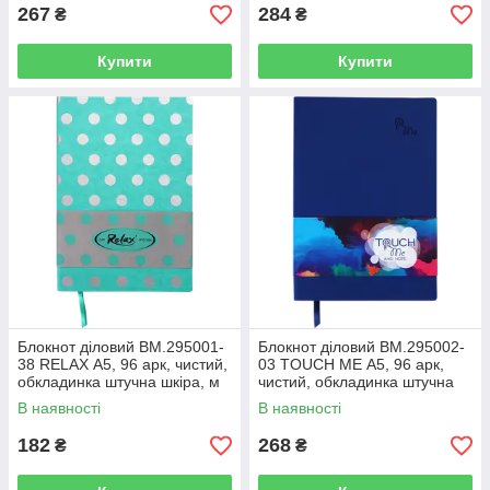
267
284
₴
₴
Купити
Купити
Блокнот діловий BM.295001-
Блокнот діловий BM.295002-
38 RELAX А5, 96 арк, чистий,
03 TOUCH ME А5, 96 арк,
обкладинка штучна шкіра, м
чистий, обкладинка штучна
ятний (50)
шкіра, т.-синій (50)
В наявності
В наявності
182
268
₴
₴