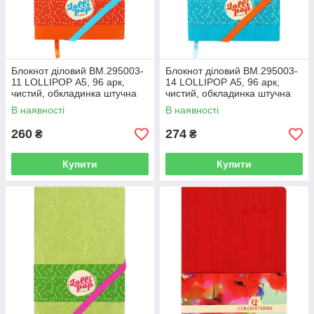
Блокнот діловий BM.295003-
Блокнот діловий BM.295003-
11 LOLLIPOP А5, 96 арк,
14 LOLLIPOP А5, 96 арк,
чистий, обкладинка штучна
чистий, обкладинка штучна
шкіра, помаранчевий (50)
шкіра, блакитний (50)
В наявності
В наявності
260
274
₴
₴
Купити
Купити