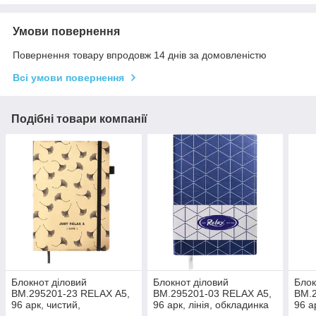
Умови повернення
Повернення товару впродовж 14 днів за домовленістю
Всі умови повернення
Подібні товари компанії
Блокнот діловий
Блокнот діловий
Блок
BM.295201-23 RELAX А5,
BM.295201-03 RELAX А5,
BM.2
96 арк, чистий,
96 арк, лінія, обкладинка
96 а
обкладинка штучна шкіра,
штучна шкіра, т-синій (50)
штуч