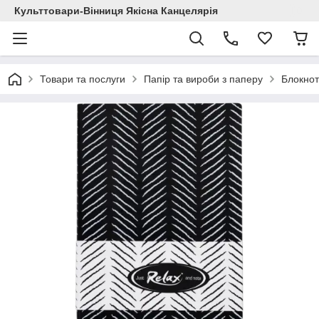
Культтовари-Вінниця Якісна Канцелярія
Товари та послуги
Папір та вироби з паперу
Блокнот