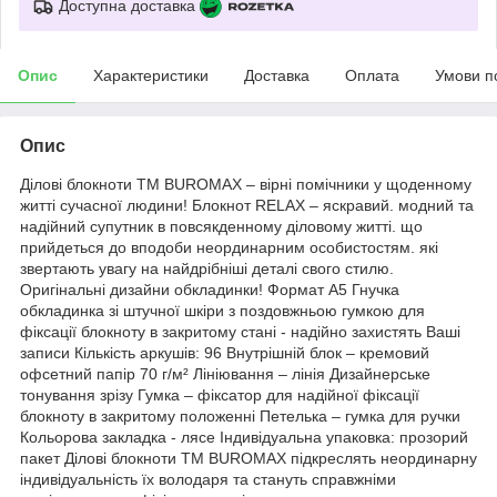
Доступна доставка
Опис
Характеристики
Доставка
Оплата
Умови п
Опис
Ділові блокноти ТМ BUROMAX – вірні помічники у щоденному
житті сучасної людини! Блокнот RELAX – яскравий. модний та
надійний супутник в повсякденному діловому житті. що
прийдеться до вподоби неординарним особистостям. які
звертають увагу на найдрібніші деталі свого стилю.
Оригінальні дизайни обкладинки! Формат А5 Гнучка
обкладинка зі штучної шкіри з поздовжньою гумкою для
фіксації блокноту в закритому стані - надійно захистять Ваші
записи Кількість аркушів: 96 Внутрішній блок – кремовий
офсетний папір 70 г/м² Лініювання – лінія Дизайнерське
тонування зрізу Гумка – фіксатор для надійної фіксації
блокноту в закритому положенні Петелька – гумка для ручки
Кольорова закладка - лясе Індивідуальна упаковка: прозорий
пакет Ділові блокноти ТМ BUROMAX підкреслять неординарну
індивідуальність їх володаря та стануть справжніми