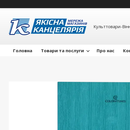
Культтовари-Вінн
Головна
Товари та послуги
Про нас
Ко