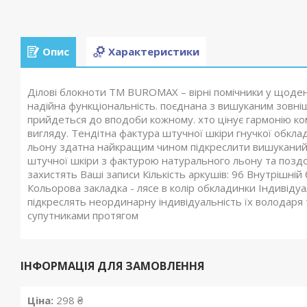
Опис
Характеристики
Ділові блокноти ТМ BUROMAX – вірні помічники у щоде
надійна функціональність. поєднана з вишуканим зовні
прийдеться до вподоби кожному. хто цінує гармонію к
вигляду. Тендітна фактура штучної шкіри гнучкої обк
льону здатна найкращим чином підкреслити вишуканий 
штучної шкіри з фактурою натурального льону та поздов
захистять Ваші записи Кількість аркушів: 96 Внутрішній 
Кольорова закладка - лясе в колір обкладинки Індивід
підкреслять неординарну індивідуальність їх володаря т
супутниками протягом
ІНФОРМАЦІЯ ДЛЯ ЗАМОВЛЕННЯ
Ціна:
298 ₴