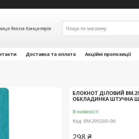
иця Якісна Канцелярія
нтакти
Доставка та оплата
Акційні пропозиції
БЛОКНОТ ДІЛОВИЙ BM.2952
ОБКЛАДИНКА ШТУЧНА ШКІ
В наявності
Код:
BM.295200-06
298 ₴