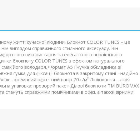
нному житті сучасної людини! Блокнот COLOR TUNES – це
шнім виглядом справжнього стильного аксесуару. Він
омфортного використання та елегантного зовнішнього
ладинки блокноту COLOR TUNES з ефектом натурального
смак його володаря. Формат А5 Гнучка обкладинка зі
жня гумка для фіксації блокнота в закритому стані - надійно
блок – кремовий офсетний папір 70 г/м² Лініювання – лінія
уальна упаковка: прозорий пакет Ділові блокноти ТМ BUROMAX
а стануть справжніми помічниками в офісі. а також вірними