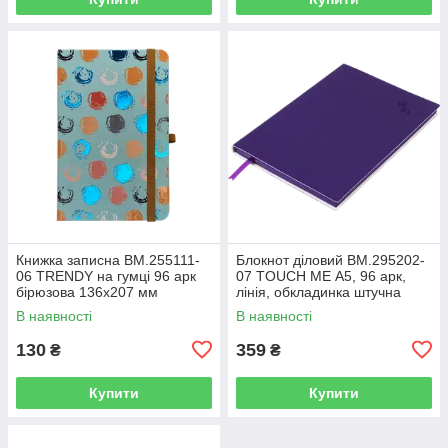
Книжка записна BM.255111-
Блокнот діловий BM.295202-
06 TRENDY на гумці 96 арк
07 TOUCH ME А5, 96 арк,
бірюзова 136х207 мм
лінія, обкладинка штучна
клітинка(10)
шкіра, фіолетовий (50)
В наявності
В наявності
130
359
₴
₴
Купити
Купити