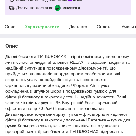
Доступна доставка
Опис
Характеристики
Доставка
Оплата
Умови 
Опис
Ділові блокноти ТМ BUROMAX – вірні помічники у щоденному
житті сучасної людини! Блокнот RELAX – яскравий. модний та
надійний супутник в повсякденному діловому житті. що
прийдеться до вподоби неординарним особистостям. які
звертають увагу на найдрібніші деталі свого стилю.
Оригінальні дизайни обкладинки! Формат А5 Гнучка
обкладинка зі штучної шкіри з поздовжньою гумкою для
фіксації блокноту в закритому стані - надійно захистять Ваші
записи Кількість аркушів: 96 Внутрішній блок – кремовий
офсетний папір 70 г/м² Лініювання – нелінований
Дизайнерське тонування зрізу Гумка – фіксатор для надійної
фіксації блокноту в закритому положенні Петелька – гумка для
ручки Кольорова закладка - лясе Індивідуальна упаковка:
прозорий пакет Ділові блокноти ТМ BUROMAX підкреслять