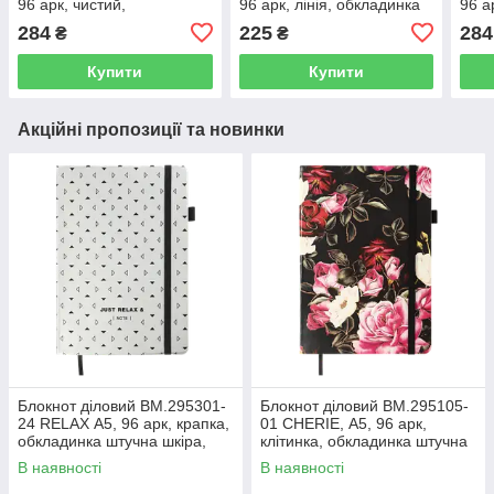
96 арк, чистий,
96 арк, лінія, обкладинка
96 а
обкладинка штучна шкіра,
штучна шкіра, т-синій (50)
штуч
284
225
284
₴
₴
рожеве золото (50)
Купити
Купити
Акційні пропозиції та новинки
Блокнот діловий BM.295301-
Блокнот діловий BM.295105-
24 RELAX А5, 96 арк, крапка,
01 CHERIE, А5, 96 арк,
обкладинка штучна шкіра,
клітинка, обкладинка штучна
срібний (50)
шкіра, чорний (50)
В наявності
В наявності