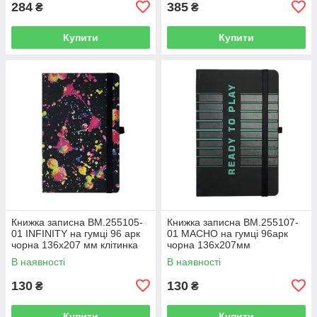
284
385
₴
₴
Купити
Купити
Книжка записна BM.255105-
Книжка записна BM.255107-
01 INFINITY на гумці 96 арк
01 MACHO на гумці 96арк
чорна 136х207 мм клітинка
чорна 136х207мм
(10)
кліт,офс.крем.,тв.лам.обк(10)
В наявності
В наявності
130
130
₴
₴
Купити
Купити