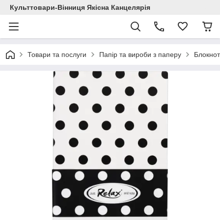
Культтовари-Вінниця Якісна Канцелярія
Товари та послуги
Папір та вироби з паперу
Блокнот