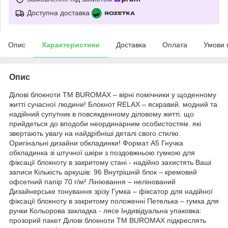
Доступна доставка
Опис
Характеристики
Доставка
Оплата
Умови 
Опис
Ділові блокноти ТМ BUROMAX – вірні помічники у щоденному
житті сучасної людини! Блокнот RELAX – яскравий. модний та
надійний супутник в повсякденному діловому житті. що
прийдеться до вподоби неординарним особистостям. які
звертають увагу на найдрібніші деталі свого стилю.
Оригінальні дизайни обкладинки! Формат А5 Гнучка
обкладинка зі штучної шкіри з поздовжньою гумкою для
фіксації блокноту в закритому стані - надійно захистять Ваші
записи Кількість аркушів: 96 Внутрішній блок – кремовий
офсетний папір 70 г/м² Лініювання – нелінований
Дизайнерське тонування зрізу Гумка – фіксатор для надійної
фіксації блокноту в закритому положенні Петелька – гумка для
ручки Кольорова закладка - лясе Індивідуальна упаковка:
прозорий пакет Ділові блокноти ТМ BUROMAX підкреслять