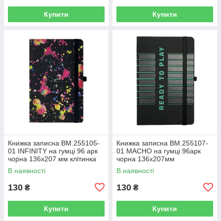
Купити
Купити
Книжка записна BM.255105-
Книжка записна BM.255107-
01 INFINITY на гумці 96 арк
01 MACHO на гумці 96арк
чорна 136х207 мм клітинка
чорна 136х207мм
(10)
кліт,офс.крем.,тв.лам.обк(10)
В наявності
В наявності
130
130
₴
₴
Купити
Купити