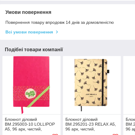
Умови повернення
Повернення товару впродовж 14 днів за домовленістю
Всі умови повернення
Подібні товари компанії
Блокнот діловий
Блокнот діловий
Блок
BM.295003-10 LOLLIPOP
BM.295201-23 RELAX А5,
BM.2
А5, 96 арк, чистий,
96 арк, чистий,
96 а
обкладинка штучна шкіра,
обкладинка штучна шкіра,
штуч