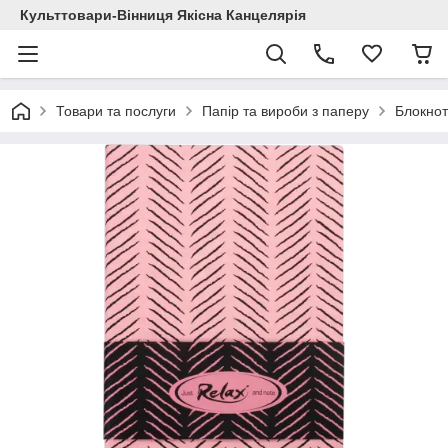
Культтовари-Вінниця Якісна Канцелярія
Товари та послуги
Папір та вироби з паперу
Блокнот