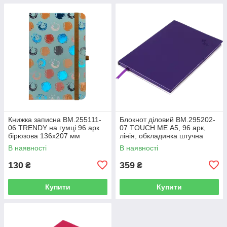
Книжка записна BM.255111-
Блокнот діловий BM.295202-
06 TRENDY на гумці 96 арк
07 TOUCH ME А5, 96 арк,
бірюзова 136х207 мм
лінія, обкладинка штучна
клітинка(10)
шкіра, фіолетовий (50)
В наявності
В наявності
130
359
₴
₴
Купити
Купити