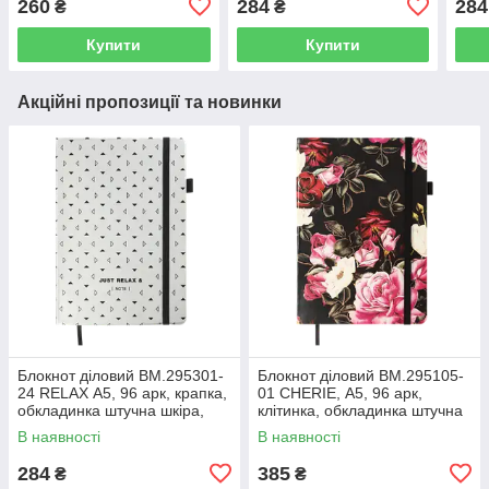
260
284
284
₴
₴
рожевий (50)
рожеве золото (50)
(50)
Купити
Купити
Акційні пропозиції та новинки
Блокнот діловий BM.295301-
Блокнот діловий BM.295105-
24 RELAX А5, 96 арк, крапка,
01 CHERIE, А5, 96 арк,
обкладинка штучна шкіра,
клітинка, обкладинка штучна
срібний (50)
шкіра, чорний (50)
В наявності
В наявності
284
385
₴
₴