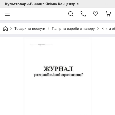
Культтовари-Вінниця Якісна Канцелярія
Товари та послуги
Папір та вироби з паперу
Книги об