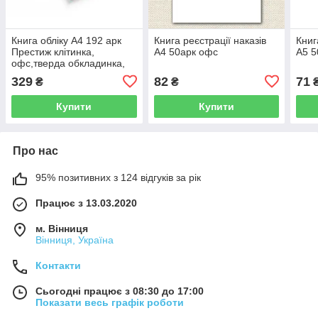
Книга обліку А4 192 арк
Книга реєстрації наказів
Книг
Престиж клітинка,
А4 50арк офс
А5 5
офс,тверда обкладинка,
УФлак, Канакорса АРКУШ
329
82
71
₴
₴
(5)
Купити
Купити
Про нас
95% позитивних з 124 відгуків за рік
Працює з 13.03.2020
м. Вінниця
Вінниця, Україна
Контакти
Сьогодні працює з 08:30 до 17:00
Показати весь графік роботи