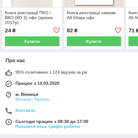
Книга реєстрації ПКО і
Книга реєстрації наказів
Книг
ВКО (КО 3) офс (зразок
А4 50арк офс
А5 5
2017р)
24
82
71
₴
₴
Купити
Купити
Про нас
95% позитивних з 124 відгуків за рік
Працює з 13.03.2020
м. Вінниця
Вінниця, Україна
Контакти
Сьогодні працює з 08:30 до 17:00
Показати весь графік роботи