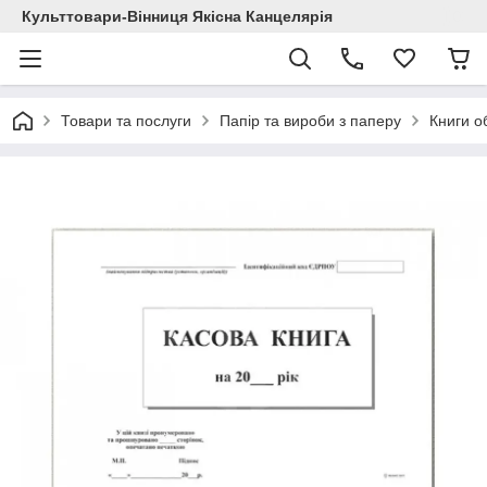
Культтовари-Вінниця Якісна Канцелярія
Товари та послуги
Папір та вироби з паперу
Книги об