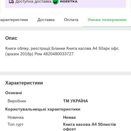
Доступна доставка
арактеристики
Доставка
Оплата
Умови повернення
Опис
Книги обліку, реєстрації,Бланки Книга касова А4 50арк офс
(зразок 2018р) Ром 4820480033727
Характеристики
Основні
Виробник
ТМ УКРАЇНА
Користувальницькі характеристики
Новинка
Немає
Топ гурт
Книга касова А4 50листів
офсет