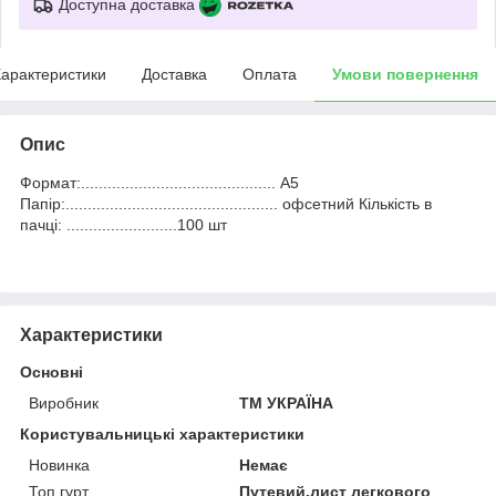
Доступна доставка
арактеристики
Доставка
Оплата
Умови повернення
Опис
Формат:............................................ А5
Папір:................................................ офсетний Кількість в
пачці: .........................100 шт
Характеристики
Основні
Виробник
ТМ УКРАЇНА
Користувальницькі характеристики
Новинка
Немає
Топ гурт
Путевий.лист легкового