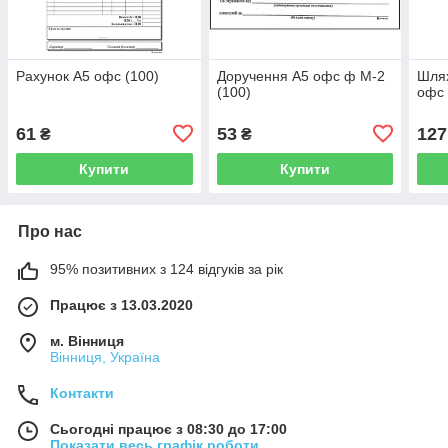
Рахунок А5 офс (100)
Доручення А5 офс ф М-2
Шлях
(100)
офс 
61
53
127
₴
₴
Купити
Купити
Про нас
95% позитивних з 124 відгуків за рік
Працює з 13.03.2020
м. Вінниця
Вінниця, Україна
Контакти
Сьогодні працює з 08:30 до 17:00
Показати весь графік роботи