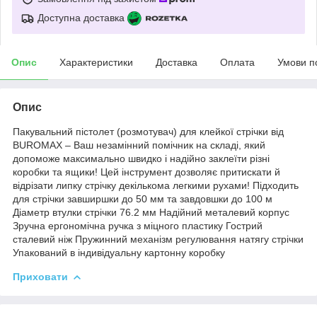
Доступна доставка
Опис
Характеристики
Доставка
Оплата
Умови п
Опис
Пакувальний пістолет (розмотувач) для клейкої стрічки від
BUROMAX – Ваш незамінний помічник на складі, який
допоможе максимально швидко і надійно заклеїти різні
коробки та ящики! Цей інструмент дозволяє притискати й
відрізати липку стрічку декількома легкими рухами! Підходить
для стрічки завширшки до 50 мм та завдовшки до 100 м
Діаметр втулки стрічки 76.2 мм Надійний металевий корпус
Зручна ергономічна ручка з міцного пластику Гострий
сталевий ніж Пружинний механізм регулювання натягу стрічки
Упакований в індивідуальну картонну коробку
Приховати