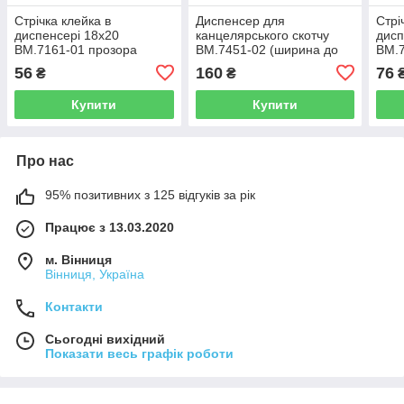
Стрічка клейка в
Диспенсер для
Стрі
диспенсері 18х20
канцелярського скотчу
дисп
BM.7161-01 прозора
BM.7451-02 (ширина до
BM.
(1/24/144)
25 мм) синій (12)
(1/2
56
160
76
₴
₴
Купити
Купити
Про нас
95% позитивних з 125 відгуків за рік
Працює з 13.03.2020
м. Вінниця
Вінниця, Україна
Контакти
Сьогодні вихідний
Показати весь графік роботи