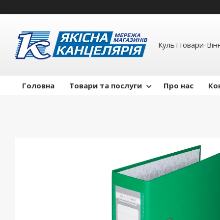
Культтовари-Вінн
Головна
Товари та послуги
Про нас
Ко