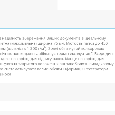
є надійність збереження Ваших документів в ідеальному
ритна (максимальна) ширина 75 мм. Місткість папки до 450
мм (щільність 1 300 г/м²). Зовні обтягнутий кольоровою
анічних пошкоджень. збільшує термін експлуатації. Всередині
декс на корінці для підпису папок. Кільце на корінці для
ки фіксації закритого положення. які запобігають випадковому
о систематизувати великі обсяги інформації! Реєстратори
ціною!