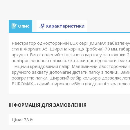
Опис
Характеристики
Реєстратор односторонній LUX серії JOBMAX забезпечу
стані! Формат: А5. Ширина корінця (робоча) 70 мм. габа
аркушів. Виготовлений з щільного картону завтовшки 2 
поліпропіленовою плівкою. яка захищає від вологи і мех
- міцний крейдований папір. Має змінний двосторонній ін
зручного захвату допомагає дістати папку з полиці. Зам
розкриттю папки. Широкий вибір кольорів дозволяє легк
BUROMAX - самий широкої вибір в поєднанні з кращою 
ІНФОРМАЦІЯ ДЛЯ ЗАМОВЛЕННЯ
Ціна:
78 ₴