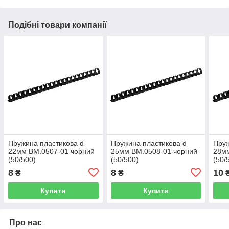
Подібні товари компанії
Пружина пластикова d
Пружина пластикова d
Пруж
22мм BM.0507-01 чорний
25мм BM.0508-01 чорний
28мм
(50/500)
(50/500)
(50/
8
8
10
₴
₴
Купити
Купити
Про нас