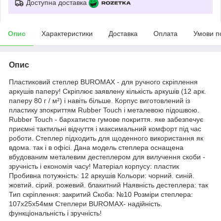
Доступна доставка
Опис
Характеристики
Доставка
Оплата
Умови п
Опис
Пластиковий степлер BUROMAX - для ручного скріплення
аркушів паперу! Скріплює заявлену кількість аркушів (12 арк.
паперу 80 г / м²) і навіть більше. Корпус виготовлений із
пластику зпокриттям Rubber Touch і металевою підошвою.
Rubber Touch - бархатисте гумове покриття. яке забезпечує
приємні тактильні відчуття і максимальний комфорт під час
роботи. Степлер підходить для щоденного використання як
вдома. так і в офісі. Дана модель степлера оснащена
вбудованим металевим дестеплером для вилучення скоби -
зручність і економія часу! Матеріал корпусу: пластик
Пробивна потужність: 12 аркушів Кольори: чорний. синій.
жовтий. сірий. рожевий. блакитний Наявність дестеплера: так
Тип скріплення: закритий Скоба: №10 Розміри степлера:
107х25х54мм Степлери BUROMAX- надійність.
функціональність і зручність!