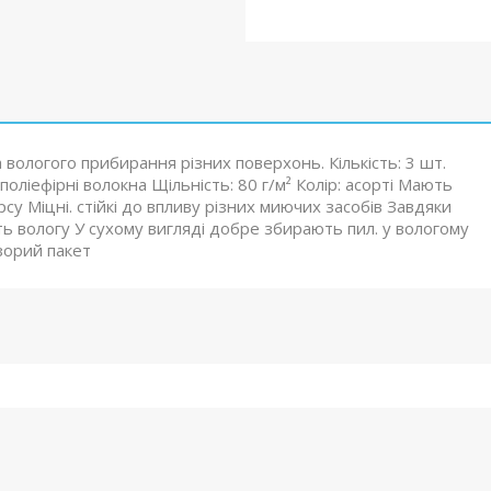
а вологого прибирання різних поверхонь. Кількість: 3 шт.
поліефірні волокна Щільність: 80 г/м² Колір: асорті Мають
су Міцні. стійкі до впливу різних миючих засобів Завдяки
 вологу У сухому вигляді добре збирають пил. у вологому
зорий пакет