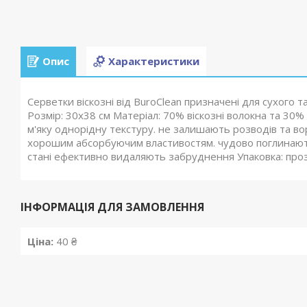
Опис
Характеристики
Серветки віскозні від BuroClean призначені для сухого т
Розмір: 30х38 см Матеріал: 70% віскозні волокна та 30% 
м'яку однорідну текстуру. не залишають розводів та вор
хорошим абсорбуючим властивостям. чудово поглинають
стані ефективно видаляють забруднення Упаковка: про
ІНФОРМАЦІЯ ДЛЯ ЗАМОВЛЕННЯ
Ціна:
40 ₴