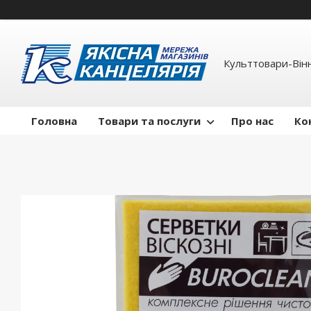
Культтовари-Вінн
Головна
Товари та послуги
Про нас
Ко