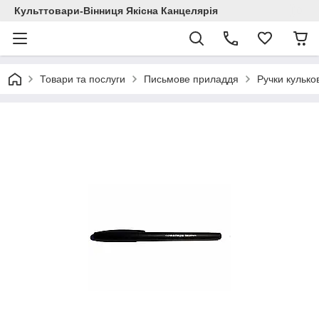
Культтовари-Вінниця Якісна Канцелярія
Товари та послуги
Письмове приладдя
Ручки кулько