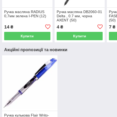
Ручка масляна RADIUS
Ручка масляна DB2060-01
Руч
0,7мм зелена I-PEN (12)
Delta , 0.7 мм, чорна
FASE
AXENT (50)
(50)
14
4
7
₴
₴
₴
Купити
Купити
Акційні пропозиції та новинки
Ручка кулькова Flair Writo-