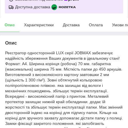
Доступна доставка
Опис
Характеристики
Доставка
Оплата
Умови п
Опис
Реєстратор односторонній LUX серії JOBMAX забезпечує
надійність збереження Ваших документів в ідеальному стані!
Формат: А4. Ширина корінця (робоча) 70 мм. габаритна
(максимальна) ширина 75 мм. Місткість папки до 450 аркушів.
Виготовлений з високоякісного картону завтовшки 2 мм
(щільність 1 300 г/м²). Зовні обтягнутий кольоровою
поліпропіленовою плівкою. яка захищає від вологи і
механічних пошкоджень. збільшує термін експлуатації.
Всередині - високоякісний папір з принтом. Металевий
протектор захищає нижній край обкладинки. додає їй
жорсткості та збільшує термін експлуатації папки. Має змінний
двосторонній індекс на корінці для підпису папок. Кільце на
корінці для зручного захвату допомагає дістати папку з полиці.
Замки фіксації закритого положення. які запобігають