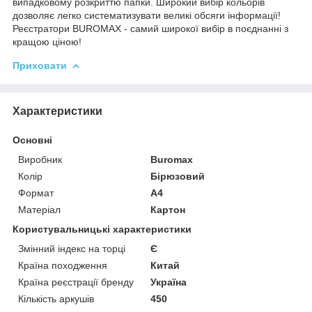
випадковому розкриттю папки. Широкий вибір кольорів
дозволяє легко систематизувати великі обсяги інформації!
Реєстратори BUROMAX - самий широкої вибір в поєднанні з
кращою ціною!
Приховати
Характеристики
Основні
Виробник
Buromax
Колір
Бірюзовий
Формат
A4
Матеріал
Картон
Користувальницькі характеристики
Змінний індекс на торці
Є
Країна походження
Китай
Країна реєстрації бренду
Україна
Кількість аркушів
450