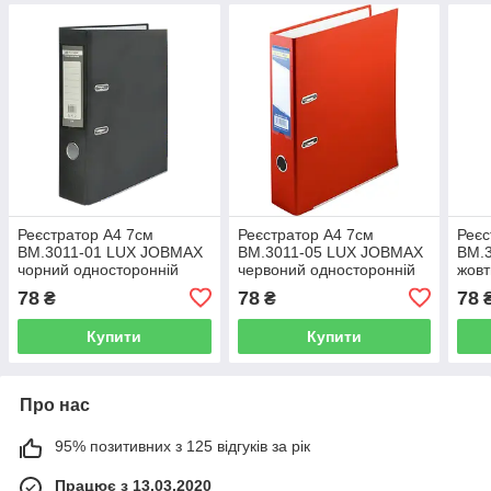
Реєстратор А4 7см
Реєстратор А4 7см
Реєс
BM.3011-01 LUX JOBMAX
BM.3011-05 LUX JOBMAX
BM.
чорний односторонній
червоний односторонній
жовт
(1/24/384)
(1/24/384)
(1/2
78
78
78
₴
₴
Купити
Купити
Про нас
95% позитивних з 125 відгуків за рік
Працює з 13.03.2020