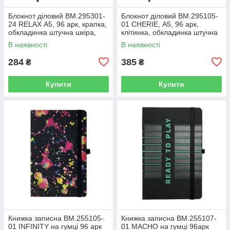
Блокнот діловий BM.295301-
Блокнот діловий BM.295105-
24 RELAX А5, 96 арк, крапка,
01 CHERIE, А5, 96 арк,
обкладинка штучна шкіра,
клітинка, обкладинка штучна
срібний (50)
шкіра, чорний (50)
В наявності
В наявності
284
385
₴
₴
Купити
Купити
Книжка записна BM.255105-
Книжка записна BM.255107-
01 INFINITY на гумці 96 арк
01 MACHO на гумці 96арк