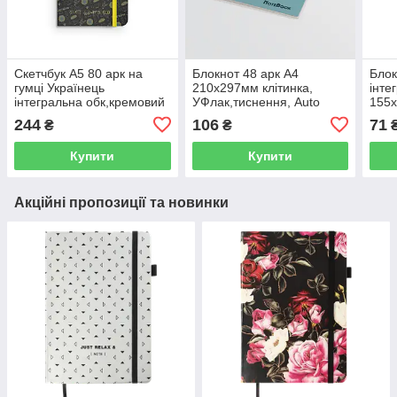
Скетчбук А5 80 арк на
Блокнот 48 арк А4
Блок
гумці Українець
210х297мм клітинка,
інте
інтегральна обк,кремовий
УФлак,тиснення, Auto
155х
блок 130г/м2 1В2938
1В1364 (А) АРКУШ
АРК
244
106
71
₴
₴
АРКУШ
Купити
Купити
Акційні пропозиції та новинки