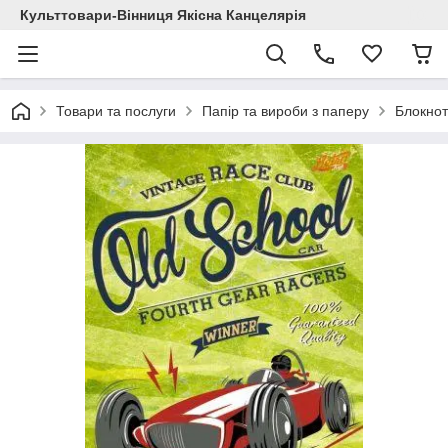
Культтовари-Вінниця Якісна Канцелярія
Товари та послуги
Папір та вироби з паперу
Блокнот