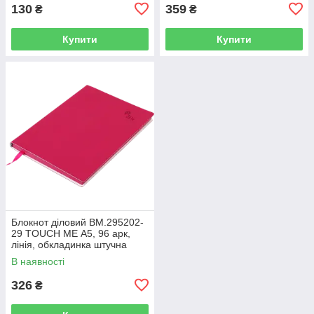
130
359
₴
₴
Купити
Купити
Блокнот діловий BM.295202-
29 TOUCH ME А5, 96 арк,
лінія, обкладинка штучна
шкіра, малиновий (50)
В наявності
326
₴