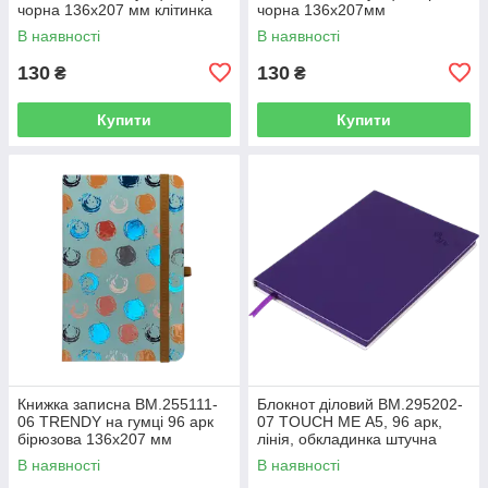
чорна 136х207 мм клітинка
чорна 136х207мм
(10)
кліт,офс.крем.,тв.лам.обк(10)
В наявності
В наявності
130
130
₴
₴
Купити
Купити
Книжка записна BM.255111-
Блокнот діловий BM.295202-
06 TRENDY на гумці 96 арк
07 TOUCH ME А5, 96 арк,
бірюзова 136х207 мм
лінія, обкладинка штучна
клітинка(10)
шкіра, фіолетовий (50)
В наявності
В наявності