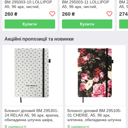
BM.295003-10 LOLLIPOP
BM.295003-11 LOLLIPOP
BM.
А5, 96 арк, чистий,
А5, 96 арк, чистий,
А5, 
обкладинка штучна шкіра,
обкладинка штучна шкіра,
обкл
260
260
274
₴
₴
рожевий (50)
помаранчевий (50)
блак
Купити
Купити
Акційні пропозиції та новинки
Блокнот діловий BM.295301-
Блокнот діловий BM.295105-
24 RELAX А5, 96 арк, крапка,
01 CHERIE, А5, 96 арк,
обкладинка штучна шкіра,
клітинка, обкладинка штучна
срібний (50)
шкіра, чорний (50)
В наявності
В наявності