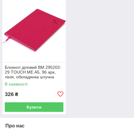
Блокнот діловий BM.295202-
29 TOUCH ME А5, 96 арк,
лінія, обкладинка штучна
шкіра, малиновий (50)
В наявності
326
₴
Купити
Про нас