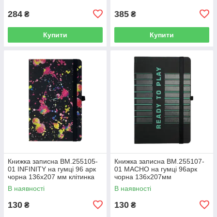
284
385
₴
₴
Купити
Купити
Книжка записна BM.255105-
Книжка записна BM.255107-
01 INFINITY на гумці 96 арк
01 MACHO на гумці 96арк
чорна 136х207 мм клітинка
чорна 136х207мм
(10)
кліт,офс.крем.,тв.лам.обк(10)
В наявності
В наявності
130
130
₴
₴