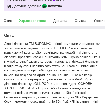
Доступна доставка
Опис
Характеристики
Доставка
Оплата
Умови 
Опис
Ділові блокноти ТМ BUROMAX – вірні помічники у щоденному
житті сучасної людини! Блокнот LOLLIPOP – яскравий та
надихаючий компаньйон оригінальних людей. які цінують та
люблять проявити свою індивідуальність. Гнучка обкладинка з
гнучкої штучної шкіри з кутовою гумкою для фіксації блокноту
в закритому стані надійно захистять Ваші записи. Виконані в
міксі модних кольорів. обкладинка з гумкою виглядають
виключно яскраво та оригінально. Тонований зріз в колір
гумки-фіксатора прекрасно доповнює гармонійний образ
ділового блокноту LOLLIPOP та його володаря. ОСНОВНІ
ХАРАКТЕРИСТИКИ: • Формат А5 • Гнучка обкладинка зі
штучної шкіри з кутовою гумкою для надійної фіксації
блокнота в закритому стані • Кількість аркушів 96 • Внутрішній
блок – кремовий офсетний папір 70 г / м2 • Лініювання – лінія