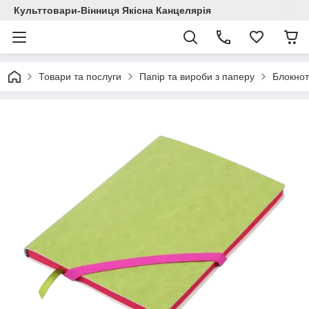
Культтовари-Вінниця Якісна Канцелярія
Товари та послуги
Папір та вироби з паперу
Блокнот