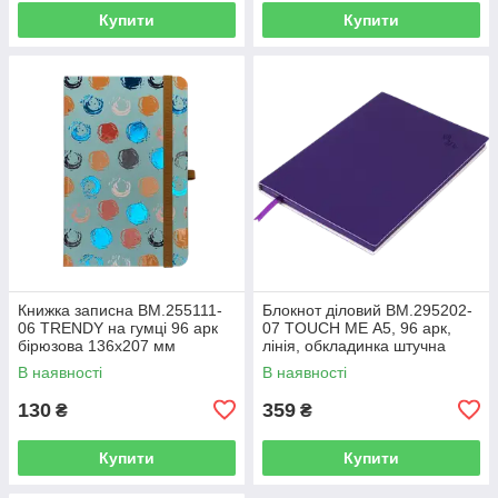
Купити
Купити
Книжка записна BM.255111-
Блокнот діловий BM.295202-
06 TRENDY на гумці 96 арк
07 TOUCH ME А5, 96 арк,
бірюзова 136х207 мм
лінія, обкладинка штучна
клітинка(10)
шкіра, фіолетовий (50)
В наявності
В наявності
130
359
₴
₴
Купити
Купити