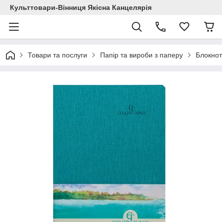
Культтовари-Вінниця Якісна Канцелярія
Товари та послуги
Папір та вироби з паперу
Блокнот