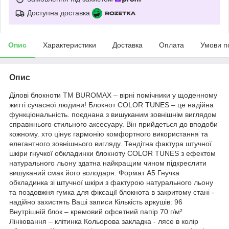
Доступна доставка
Опис
Характеристики
Доставка
Оплата
Умови п
Опис
Ділові блокноти ТМ BUROMAX – вірні помічники у щоденному
житті сучасної людини! Блокнот COLOR TUNES – це надійна
функціональність. поєднана з вишуканим зовнішнім виглядом
справжнього стильного аксесуару. Він прийдеться до вподоби
кожному. хто цінує гармонію комфортного використання та
елегантного зовнішнього вигляду. Тендітна фактура штучної
шкіри гнучкої обкладинки блокноту COLOR TUNES з ефектом
натурального льону здатна найкращим чином підкреслити
вишуканий смак його володаря. Формат А5 Гнучка
обкладинка зі штучної шкіри з фактурою натурального льону
та поздовжня гумка для фіксації блокнота в закритому стані -
надійно захистять Ваші записи Кількість аркушів: 96
Внутрішній блок – кремовий офсетний папір 70 г/м²
Лініювання – клітинка Кольорова закладка - лясе в колір