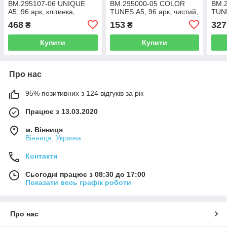
BM.295107-06 UNIQUE
BM.295000-05 COLOR
BM.
А5, 96 арк, клітинка,
TUNES А5, 96 арк, чистий,
TUNE
обкладинка штучна шкіра,
обкладинка штучна шкіра,
обкл
468
153
327
₴
₴
бірюз з чорн (50)
червоний (50)
черв
Купити
Купити
Про нас
95% позитивних з 124 відгуків за рік
Працює з 13.03.2020
м. Вінниця
Вінниця, Україна
Контакти
Сьогодні працює з 08:30 до 17:00
Показати весь графік роботи
Про нас