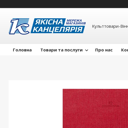
Культтовари-Вінн
Головна
Товари та послуги
Про нас
Ко