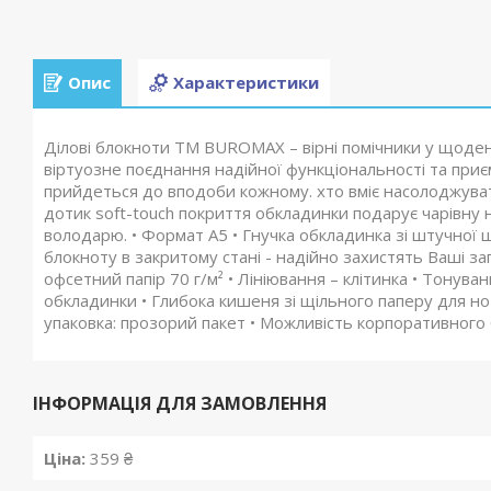
Опис
Характеристики
Ділові блокноти ТМ BUROMAX – вірні помічники у щоде
віртуозне поєднання надійної функціональності та приєм
прийдеться до вподоби кожному. хто вміє насолоджувати
дотик soft-touch покриття обкладинки подарує чарівн
володарю. • Формат А5 • Гнучка обкладинка зі штучної ш
блокноту в закритому стані - надійно захистять Ваші зап
офсетний папір 70 г/м² • Лініювання – клітинка • Тонуванн
обкладинки • Глибока кишеня зі щільного паперу для нот
упаковка: прозорий пакет • Можливість корпоративного 
ІНФОРМАЦІЯ ДЛЯ ЗАМОВЛЕННЯ
Ціна:
359 ₴