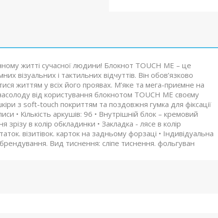
нному житті сучасної людини! Блокнот TOUCH ME – це
них візуальних і тактильних відчуттів. Він обов’язково
ся життям у всіх його проявах. М’яке та мега-приємне на
у насолоду від користування блокнотом TOUCH ME своєму
кіри з soft-touch покриттям та поздовжня гумка для фіксації
иси • Кількість аркушів: 96 • Внутрішній блок – кремовий
я зрізу в колір обкладинки • Закладка - лясе в колір
аток. візитівок. карток на задньому форзаці • Індивідуальна
брендування. Вид тиснення: сліпе тиснення. фольгуван