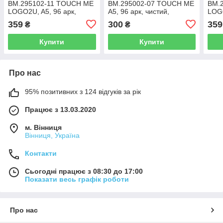
BM.295102-11 TOUCH ME
BM.295002-07 TOUCH ME
BM.
LOGO2U, A5, 96 арк,
А5, 96 арк, чистий,
LOGO
клітинка, обклад штуч
обкладинка штучна шкіра,
кліт
359
300
359
₴
₴
шкіра, помаранч (50)
фіолетовий (50)
шкір
Купити
Купити
Про нас
95% позитивних з 124 відгуків за рік
Працює з 13.03.2020
м. Вінниця
Вінниця, Україна
Контакти
Сьогодні працює з 08:30 до 17:00
Показати весь графік роботи
Про нас