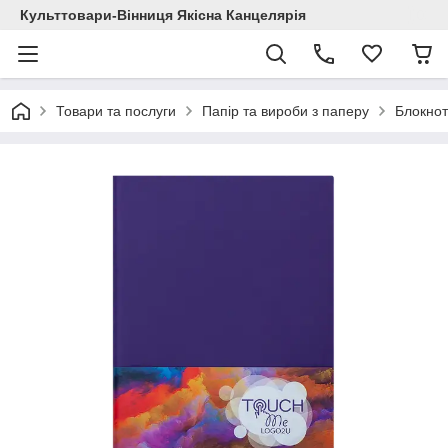
Культтовари-Вінниця Якісна Канцелярія
Товари та послуги
Папір та вироби з паперу
Блокнот