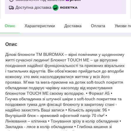
Доступна доставка
Опис
Характеристики
Доставка
Оплата
Умови п
Опис
Ділові блокноти ТМ BUROMAX – вірні помічники у щоденному
житті сучасної людини! Блокнот TOUCH ME – це віртуозне
поєднання надійної функціональності та приємних візуальних
і тактильних відчуттів. Він обов’язково прийдеться до вподоби
кожному. хто вміє насолоджуватися життям у всіх його
проявах. М’яке та мега-приємне на дотик soft-touch покриття
обкладинки подарує чарівну насолоду від користування
блокнотом TOUCH ME своєму володарю. • Формат А5 •
Гнучка обкладинка зі штучної шкіри з soft-touch покриттям та
поздовжня гумка для фіксації блокноту в закритому стані -
надійно захистять Ваші записи • Кількість аркушів: 96 •
Внутрішній блок – кремовий офсетний папір 70 г/м² •
Лініювання – клітинка • Тонування зрізу в колір обкладинки •
Закладка - лясе в колір обкладинки • Глибока кишеня зі