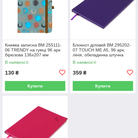
Книжка записна BM.255111-
Блокнот діловий BM.295202-
06 TRENDY на гумці 96 арк
07 TOUCH ME А5, 96 арк,
бірюзова 136х207 мм
лінія, обкладинка штучна
клітинка(10)
шкіра, фіолетовий (50)
В наявності
В наявності
130
359
₴
₴
Купити
Купити