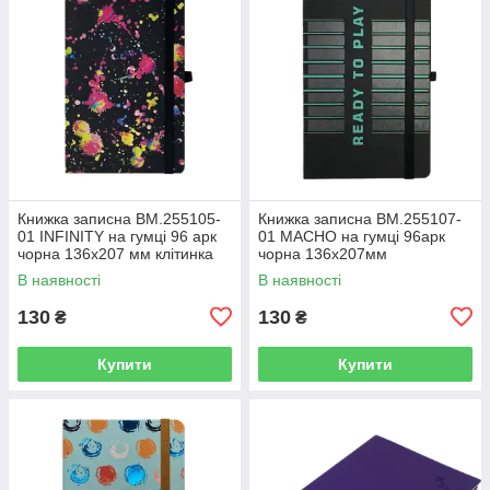
Книжка записна BM.255105-
Книжка записна BM.255107-
01 INFINITY на гумці 96 арк
01 MACHO на гумці 96арк
чорна 136х207 мм клітинка
чорна 136х207мм
(10)
кліт,офс.крем.,тв.лам.обк(10)
В наявності
В наявності
130
130
₴
₴
Купити
Купити