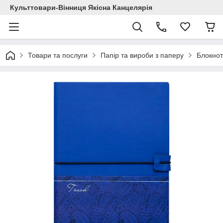
Культтовари-Вінниця Якісна Канцелярія
Товари та послуги
Папір та вироби з паперу
Блокнот