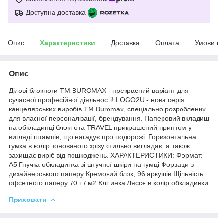
Доступна доставка
Опис
Характеристики
Доставка
Оплата
Умови 
Опис
Ділові блокноти ТМ BUROMAX - прекрасний варіант для
сучасної професійної діяльності! LOGO2U - нова серія
канцелярських виробів ТМ Buromax, спеціально розроблених
для власної персоналізації, брендування. Паперовий вкладиш
на обкладинці блокнота TRAVEL прикрашений принтом у
вигляді штампів, що нагадує про подорожі. Горизонтальна
гумка в колір тонованого зрізу стильно виглядає, а також
захищає виріб від пошкоджень. ХАРАКТЕРИСТИКИ: Формат:
А5 Гнучка обкладинка зі штучної шкіри на гумці Форзаци з
дизайнерського паперу Кремовий блок, 96 аркушів Щільність
офсетного паперу 70 г / м2 Клітинка Ляссе в колір обкладинки
Приховати