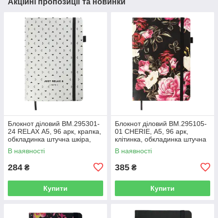
Акційні пропозиції та новинки
Блокнот діловий BM.295301-
Блокнот діловий BM.295105-
24 RELAX А5, 96 арк, крапка,
01 CHERIE, А5, 96 арк,
обкладинка штучна шкіра,
клітинка, обкладинка штучна
срібний (50)
шкіра, чорний (50)
В наявності
В наявності
284
385
₴
₴
Купити
Купити