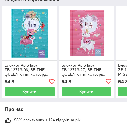
Блокнот А6 64арк
Блокнот А6 64арк
Блок
ZB.12713-06, BE THE
ZB.12713-27, BE THE
ZB.1
QUEEN клітинка,тверда
QUEEN клітинка,тверда
MISS
обкладинк,мат.лам.+лак,гліт,бірюзовий(10)
обкладинк,мат.лам.+лак,гліт,корал
обкл
54
54
54
₴
₴
Купити
Купити
Про нас
95% позитивних з 124 відгуків за рік