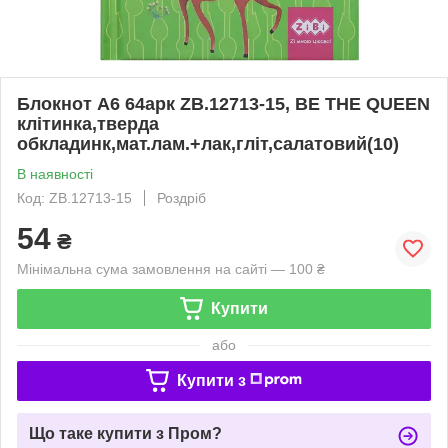
Блокнот А6 64арк ZB.12713-15, BE THE QUEEN
клітинка,тверда
обкладинк,мат.лам.+лак,гліт,салатовий(10)
В наявності
Код: ZB.12713-15
Роздріб
54
₴
Мінімальна сума замовлення на сайті — 100 ₴
Купити
або
Купити з
Що таке купити з Пром?