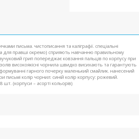
чками письма. чистописання та каліграфії. спеціальні
 та для правші окремо) сприяють навчанню правильному
аучуковий грип попереджає ковзання пальців по корпусу при
мозолів високоякісні чорнила швидко висихають та гарантують
 у формуванні гарного почерку маленький смайлик. нанесений
ри письмі колір чорнил: синій колір корпусу: рожевий.
 шт. (корпуси – асорті кольорів)