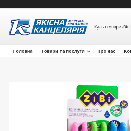
Культтовари-Вінн
Головна
Товари та послуги
Про нас
Ко