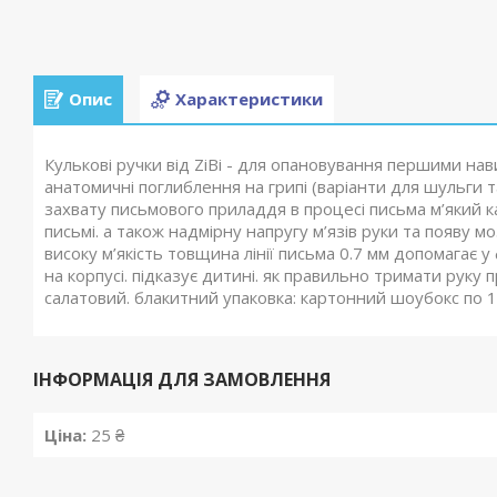
Опис
Характеристики
Кулькові ручки від ZiBi - для опановування першими нави
анатомичні поглиблення на грипі (варіанти для шульги
захвату письмового приладдя в процесі письма м’який к
письмі. а також надмірну напругу м’язів руки та появу 
високу м’якість товщина лінії письма 0.7 мм допомагає
на корпусі. підказує дитині. як правильно тримати руку п
салатовий. блакитний упаковка: картонний шоубокс по 18
ІНФОРМАЦІЯ ДЛЯ ЗАМОВЛЕННЯ
Ціна:
25 ₴