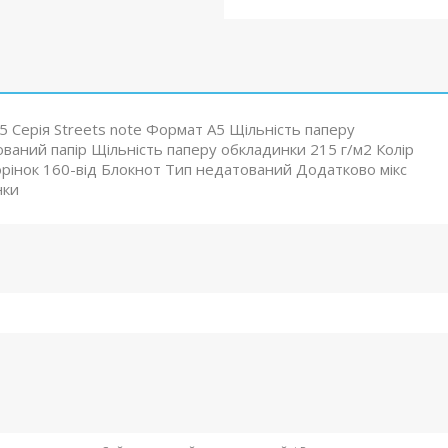
A5 Серія Streets note Формат А5 Щільність паперу
ваний папір Щільність паперу обкладинки 215 г/м2 Колір
рінок 160-від Блокнот Тип недатований Додатково мікс
нки