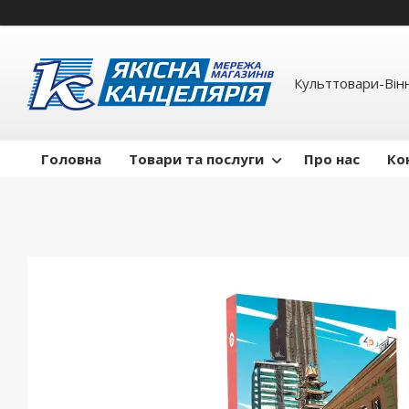
Культтовари-Вінн
Головна
Товари та послуги
Про нас
Ко