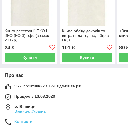
Книга реєстрації ПКО і
Книга обліку доходів та
+Вкл
ВКО (КО 3) офс (зразок
витрат плат єд.под. 3гр з
книж
2017р)
ПДВ
24
101
80
₴
₴
Купити
Купити
Про нас
95% позитивних з 124 відгуків за рік
Працює з 13.03.2020
м. Вінниця
Вінниця, Україна
Контакти