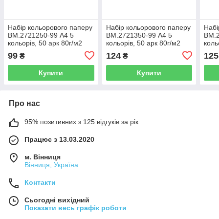
Набір кольорового паперу
Набір кольорового паперу
Набі
BM.2721250-99 А4 5
BM.2721350-99 А4 5
BM.2
кольорів, 50 арк 80г/м2
кольорів, 50 арк 80г/м2
коль
PASTEL (60)
INTENSIV (60)
DARK
99
124
125
₴
₴
Купити
Купити
Про нас
95% позитивних з 125 відгуків за рік
Працює з 13.03.2020
м. Вінниця
Вінниця, Україна
Контакти
Сьогодні вихідний
Показати весь графік роботи