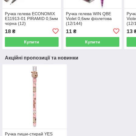
Ручка гелева ECONOMIX
Ручка гелева WIN QBE
Ручк
E11913-01 PIRAMID 0,5мм
Violet 0,6мм фіолетова
Viol
чорна (12)
(12/144)
(12/
18
11
13
₴
₴
Купити
Купити
Акційні пропозиції та новинки
Ручка пиши-стирай YES