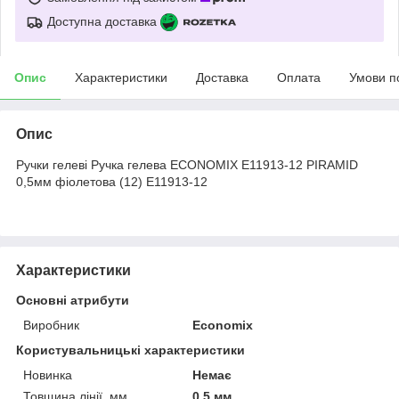
Доступна доставка
Опис
Характеристики
Доставка
Оплата
Умови п
Опис
Ручки гелеві Ручка гелева ECONOMIX E11913-12 PIRAMID
0,5мм фіолетова (12) E11913-12
Характеристики
Основні атрибути
Виробник
Economix
Користувальницькі характеристики
Новинка
Немає
Товщина лінії, мм
0,5 мм