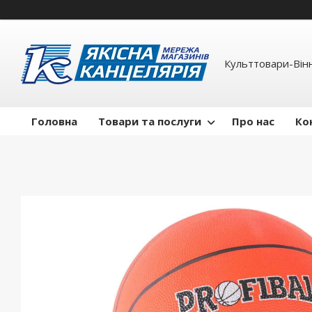
Культтовари-Вінн
Головна
Товари та послуги
Про нас
Ко