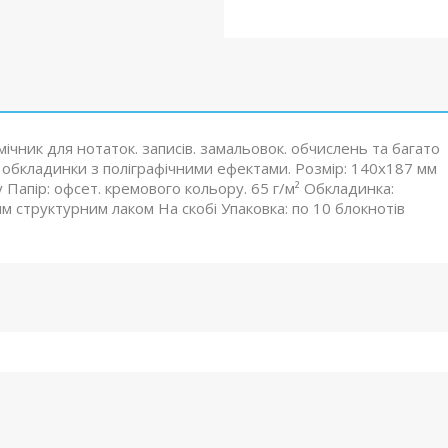
мічник для нотаток. записів. замальовок. обчислень та багато
 обкладинки з поліграфічними ефектами. Розмір: 140x187 мм
ку Папір: офсет. кремового кольору. 65 г/м² Обкладинка:
м структурним лаком На скобі Упаковка: по 10 блокнотів