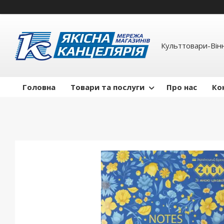
Культтовари-Вінн
Головна
Товари та послуги
Про нас
Ко