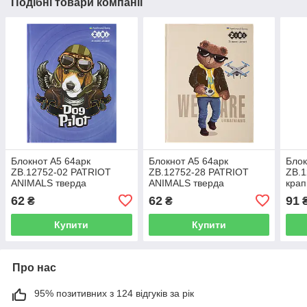
Подібні товари компанії
Блокнот А5 64арк
Блокнот А5 64арк
Блок
ZB.12752-02 PATRIOT
ZB.12752-28 PATRIOT
ZB.
ANIMALS тверда
ANIMALS тверда
крап
обкладинка, мат.лам.+лак
обкладинка, мат.лам.+лак
з по
62
62
91
₴
₴
KIDS Line синій(10)
KIDS Line бежевий(10)
Line
Купити
Купити
Про нас
95% позитивних з 124 відгуків за рік