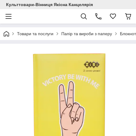
Культтовари-Вінниця Якісна Канцелярія
Товари та послуги
Папір та вироби з паперу
Блокнот