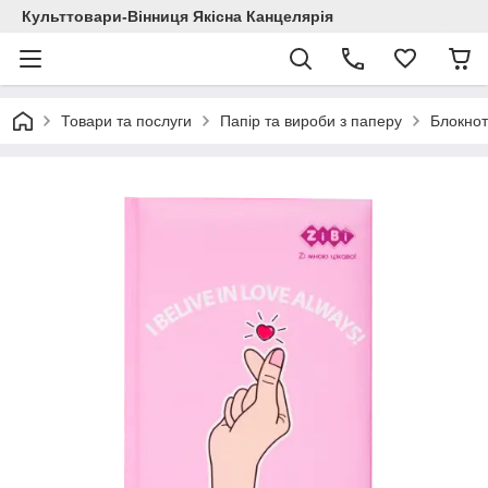
Культтовари-Вінниця Якісна Канцелярія
Товари та послуги
Папір та вироби з паперу
Блокнот