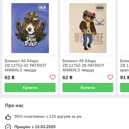
Блокнот А5 64арк
Блокнот А5 64арк
Блок
ZB.12752-02 PATRIOT
ZB.12752-28 PATRIOT
ZB.
ANIMALS тверда
ANIMALS тверда
крап
обкладинка, мат.лам.+лак
обкладинка, мат.лам.+лак
з по
62
62
91
₴
₴
KIDS Line синій(10)
KIDS Line бежевий(10)
Line
Купити
Купити
Про нас
95% позитивних з 124 відгуків за рік
Працює з 13.03.2020