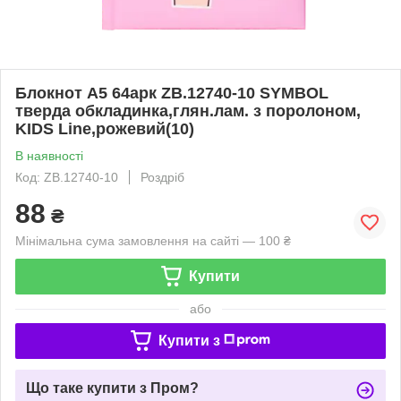
Блокнот А5 64арк ZB.12740-10 SYMBOL
тверда обкладинка,глян.лам. з поролоном,
KIDS Line,рожевий(10)
В наявності
Код: ZB.12740-10
Роздріб
88
₴
Мінімальна сума замовлення на сайті — 100 ₴
Купити
або
Купити з
Що таке купити з Пром?