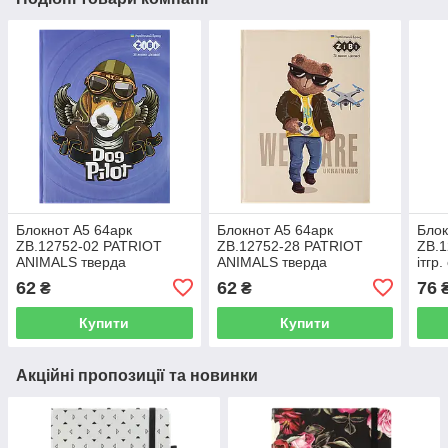
Блокнот А5 64арк
Блокнот А5 64арк
Блок
ZB.12752-02 PATRIOT
ZB.12752-28 PATRIOT
ZB.1
ANIMALS тверда
ANIMALS тверда
ітгр.
обкладинка, мат.лам.+лак
обкладинка, мат.лам.+лак
лам.
62
62
76
₴
₴
KIDS Line синій(10)
KIDS Line бежевий(10)
сині
Купити
Купити
Акційні пропозиції та новинки