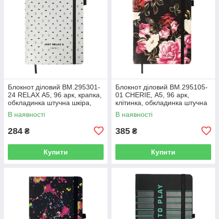
Блокнот діловий BM.295301-
Блокнот діловий BM.295105-
24 RELAX А5, 96 арк, крапка,
01 CHERIE, А5, 96 арк,
обкладинка штучна шкіра,
клітинка, обкладинка штучна
срібний (50)
шкіра, чорний (50)
В наявності
В наявності
284
385
₴
₴
Купити
Купити