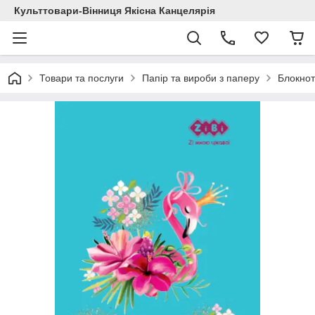
Культтовари-Вінниця Якісна Канцелярія
Товари та послуги
Папір та вироби з паперу
Блокнот