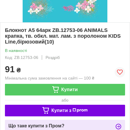
Блокнот А5 64арк ZB.12753-06 ANIMALS
крапка, тв. обкл. мат. лам. з поролоном KIDS
Line,бірюзовий(10)
В наявності
Код: ZB.12753-06
Роздріб
91
₴
Мінімальна сума замовлення на сайті — 100 ₴
Купити
або
Купити з
Що таке купити з Пром?