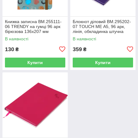
Книжка записна BM.255111-
Блокнот діловий BM.295202-
06 TRENDY на гумці 96 арк
07 TOUCH ME А5, 96 арк,
бірюзова 136х207 мм
лінія, обкладинка штучна
клітинка(10)
шкіра, фіолетовий (50)
В наявності
В наявності
130
359
₴
₴
Купити
Купити