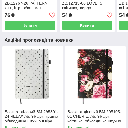
ZB.12767-26 PATTERN
ZB.12719-06 LOVE IS
ZB.1
кліт., ітгр. обкл., мат.
клітинка,тверда
кліт
лам.+Уфлак, KIDS Line,
обкладинка,мат.лам.+лак
обкл
76
54
54
₴
₴
бузковий (10)
бірюзовий KIDS Line(20)
сала
Купити
Купити
Акційні пропозиції та новинки
Блокнот діловий BM.295301-
Блокнот діловий BM.295105-
24 RELAX А5, 96 арк, крапка,
01 CHERIE, А5, 96 арк,
обкладинка штучна шкіра,
клітинка, обкладинка штучна
срібний (50)
шкіра, чорний (50)
В наявності
В наявності