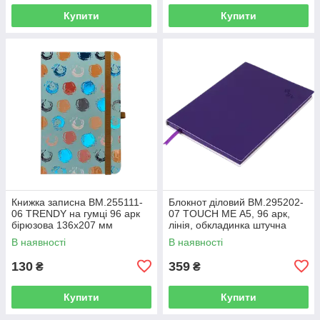
Купити
Купити
Книжка записна BM.255111-
Блокнот діловий BM.295202-
06 TRENDY на гумці 96 арк
07 TOUCH ME А5, 96 арк,
бірюзова 136х207 мм
лінія, обкладинка штучна
клітинка(10)
шкіра, фіолетовий (50)
В наявності
В наявності
130
359
₴
₴
Купити
Купити