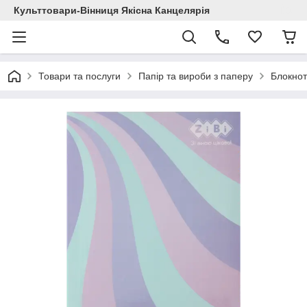
Культтовари-Вінниця Якісна Канцелярія
Товари та послуги
Папір та вироби з паперу
Блокнот