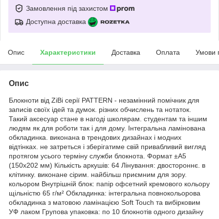
Замовлення під захистом
Доступна доставка
Опис
Характеристики
Доставка
Оплата
Умови 
Опис
Блокноти від ZiBi серії PATTERN - незамінний помічник для
записів своїх ідей та думок. різних обчислень та нотаток.
Такий аксесуар стане в нагоді школярам. студентам та іншим
людям як для роботи так і для дому. Інтегральна ламінована
обкладинка. виконана в трендових дизайнах і модних
відтінках. не затреться і зберігатиме свій привабливий вигляд
протягом усього терміну служби блокнота. Формат ±А5
(150x202 мм) Кількість аркушів: 64 Лінування: двостороннє. в
клітинку. виконане сірим. найбільш приємним для зору.
кольором Внутрішній блок: папір офсетний кремового кольору
щільністю 65 г/м² Обкладинка: інтегральна повнокольорова
обкладинка з матовою ламінацією Soft Touch та вибірковим
УФ лаком Групова упаковка: по 10 блокнотів одного дизайну