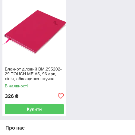
Блокнот діловий BM.295202-
29 TOUCH ME А5, 96 арк,
лінія, обкладинка штучна
шкіра, малиновий (50)
В наявності
326
₴
Купити
Про нас