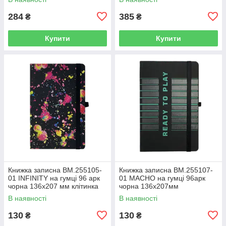
284
385
₴
₴
Купити
Купити
Книжка записна BM.255105-
Книжка записна BM.255107-
01 INFINITY на гумці 96 арк
01 MACHO на гумці 96арк
чорна 136х207 мм клітинка
чорна 136х207мм
(10)
кліт,офс.крем.,тв.лам.обк(10)
В наявності
В наявності
130
130
₴
₴