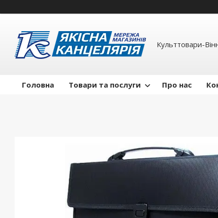
Культтовари-Вінн
Головна
Товари та послуги
Про нас
Ко