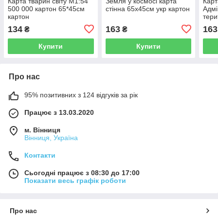
Карта тварин світу М1:54
Земля у космосі карта
Карт
500 000 картон 65*45см
стінна 65х45см укр картон
Адмі
картон
тери
М1:2
134
163
163
₴
₴
ламі
Купити
Купити
Про нас
95% позитивних з 124 відгуків за рік
Працює з 13.03.2020
м. Вінниця
Вінниця, Україна
Контакти
Сьогодні працює з 08:30 до 17:00
Показати весь графік роботи
Про нас