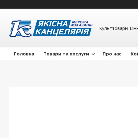
Культтовари-Вінн
Головна
Товари та послуги
Про нас
Ко