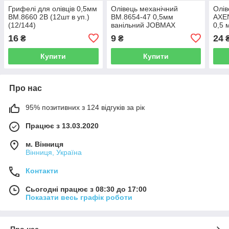
Грифелі для олівців 0,5мм
Олівець механічний
Олів
BM.8660 2В (12шт в уп.)
BM.8654-47 0,5мм
AXEN
(12/144)
ванільний JOBMAX
0,5 
(1/50/2000)
16
9
24
₴
₴
Купити
Купити
Про нас
95% позитивних з 124 відгуків за рік
Працює з 13.03.2020
м. Вінниця
Вінниця, Україна
Контакти
Сьогодні працює з 08:30 до 17:00
Показати весь графік роботи
Про нас