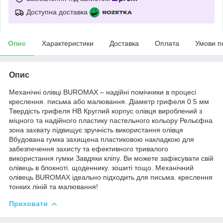
Доступна доставка
Опис
Характеристики
Доставка
Оплата
Умови п
Опис
Механічні олівці BUROMAX – надійні помічники в процесі
креслення. письма або малювання. Діаметр грифеля 0.5 мм
Твердість грифеля HB Круглий корпус олівця вироблений з
міцного та надійного пластику пастельного кольору Рельєфна
зона захвату підвищує зручність використання олівця
Вбудована гумка захищена пластиковою накладкою для
забезпечення захисту та ефективного тривалого
використання гумки Завдяки кліпу. Ви можете зафіксувати свій
олівець в блокноті. щоденнику. зошиті тощо. Механічний
олівець BUROMAX ідеально підходить для письма. креслення
тонких ліній та малювання!
Приховати