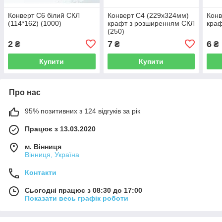
Конверт C6 білий СКЛ
Конверт C4 (229х324мм)
Конв
(114*162) (1000)
крафт з розширенням СКЛ
краф
(250)
2
7
6
₴
₴
₴
Купити
Купити
Про нас
95% позитивних з 124 відгуків за рік
Працює з 13.03.2020
м. Вінниця
Вінниця, Україна
Контакти
Сьогодні працює з 08:30 до 17:00
Показати весь графік роботи