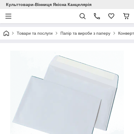
Культтовари-Вінниця Якісна Канцелярія
Товари та послуги
Папір та вироби з паперу
Конверт