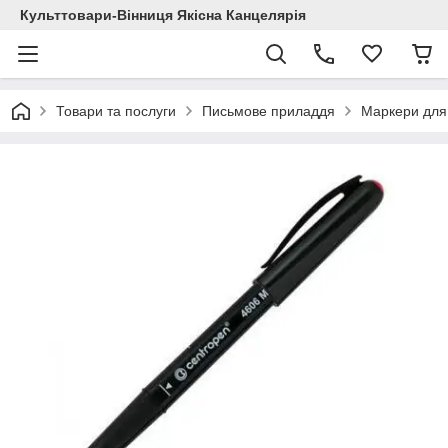
Культтовари-Вінниця Якісна Канцелярія
Товари та послуги
Письмове приладдя
Маркери дл