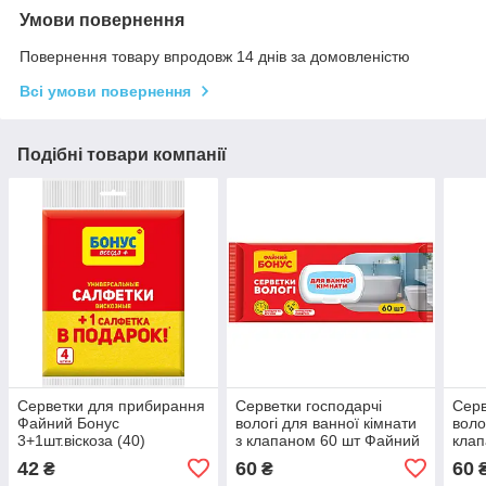
Умови повернення
Повернення товару впродовж 14 днів за домовленістю
Всі умови повернення
Подібні товари компанії
Серветки для прибирання
Серветки господарчі
Серв
Файний Бонус
вологі для ванної кімнати
воло
3+1шт.віскоза (40)
з клапаном 60 шт Файний
клап
Бонус (12)
Бону
42
60
60
₴
₴