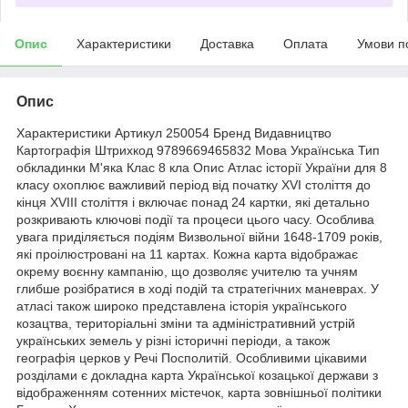
Опис
Характеристики
Доставка
Оплата
Умови п
Опис
Характеристики Артикул 250054 Бренд Видавництво
Картографія Штрихкод 9789669465832 Мова Українська Тип
обкладинки М'яка Клас 8 кла Опис Атлас історії України для 8
класу охоплює важливий період від початку XVI століття до
кінця XVIII століття і включає понад 24 картки, які детально
розкривають ключові події та процеси цього часу. Особлива
увага приділяється подіям Визвольної війни 1648-1709 років,
які проілюстровані на 11 картах. Кожна карта відображає
окрему воєнну кампанію, що дозволяє учителю та учням
глибше розібратися в ході подій та стратегічних маневрах. У
атласі також широко представлена історія українського
козацтва, територіальні зміни та адміністративний устрій
українських земель у різні історичні періоди, а також
географія церков у Речі Посполитій. Особливими цікавими
розділами є докладна карта Української козацької держави з
відображенням сотенних містечок, карта зовнішньої політики