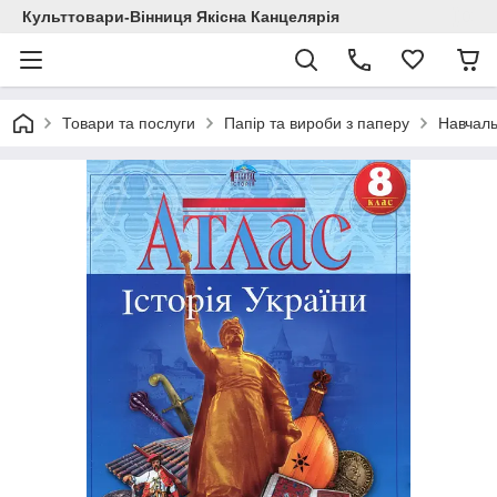
Культтовари-Вінниця Якісна Канцелярія
Товари та послуги
Папір та вироби з паперу
Навчаль