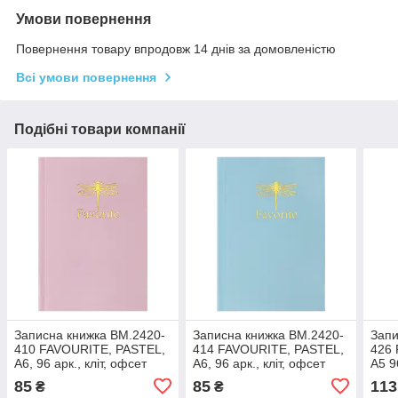
Умови повернення
Повернення товару впродовж 14 днів за домовленістю
Всі умови повернення
Подібні товари компанії
Записна книжка BM.2420-
Записна книжка BM.2420-
Запи
410 FAVOURITE, PASTEL,
414 FAVOURITE, PASTEL,
426
А6, 96 арк., кліт, офсет
А6, 96 арк., кліт, офсет
А5 9
крем, тв.лам.обкл,рожева
крем,
крем
85
85
113
₴
₴
(20)
тв.лам.обкл,блакитн(20)
(10)