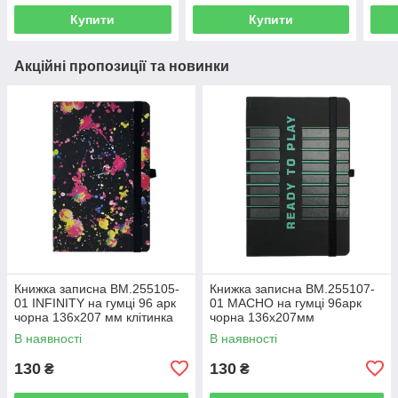
Купити
Купити
Акційні пропозиції та новинки
Книжка записна BM.255105-
Книжка записна BM.255107-
01 INFINITY на гумці 96 арк
01 MACHO на гумці 96арк
чорна 136х207 мм клітинка
чорна 136х207мм
(10)
кліт,офс.крем.,тв.лам.обк(10)
В наявності
В наявності
130
130
₴
₴