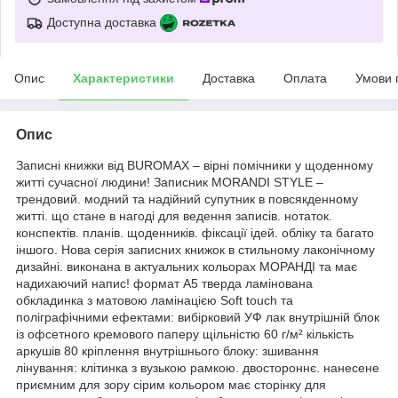
Доступна доставка
Опис
Характеристики
Доставка
Оплата
Умови 
Опис
Записні книжки від BUROMAX – вірні помічники у щоденному
житті сучасної людини! Записник MORANDI STYLE –
трендовий. модний та надійний супутник в повсякденному
житті. що стане в нагоді для ведення записів. нотаток.
конспектів. планів. щоденників. фіксації ідей. обліку та багато
іншого. Нова серія записних книжок в стильному лаконічному
дизайні. виконана в актуальних кольорах МОРАНДІ та має
надихаючий напис! формат А5 тверда ламінована
обкладинка з матовою ламінацією Soft touch та
поліграфічними ефектами: вибірковий УФ лак внутрішній блок
із офсетного кремового паперу щільністю 60 г/м² кількість
аркушів 80 кріплення внутрішнього блоку: зшивання
лінування: клітинка з вузькою рамкою. двостороннє. нанесене
приємним для зору сірим кольором має сторінку для