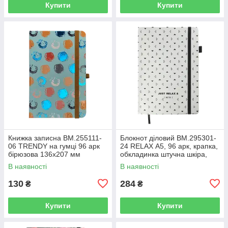
Купити
Купити
Книжка записна BM.255111-
Блокнот діловий BM.295301-
06 TRENDY на гумці 96 арк
24 RELAX А5, 96 арк, крапка,
бірюзова 136х207 мм
обкладинка штучна шкіра,
клітинка(10)
срібний (50)
В наявності
В наявності
130
284
₴
₴
Купити
Купити